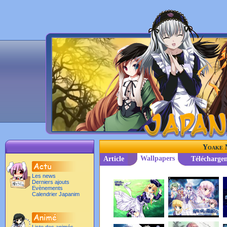
Yoake 
Wallpapers
Article
Télécharge
Les news
Derniers ajouts
Evènements
Calendrier Japanim