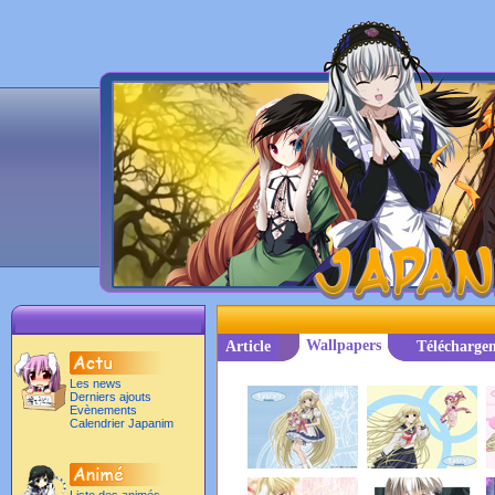
Wallpapers
Article
Télécharge
Les news
Derniers ajouts
Evènements
Calendrier Japanim