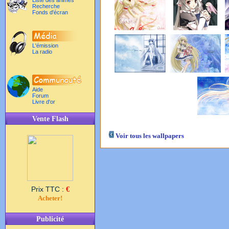
Liste des animés
Recherche
Fonds d'écran
L'émission
La radio
Aide
Forum
Livre d'or
Vente Flash
Voir tous les wallpapers
Prix TTC :
€
Acheter!
Publicité