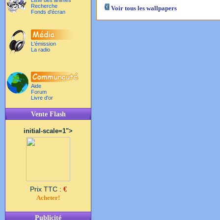
Liste des animés
Recherche
Voir tous les wallpapers
Fonds d'écran
L'émission
La radio
Aide
Forum
Livre d'or
Vente Flash
initial-scale=1">
Prix TTC :
€
Acheter!
Publicité