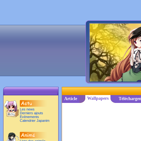
Wallpapers
Article
Télécharge
Les news
Derniers ajouts
Evènements
Calendrier Japanim