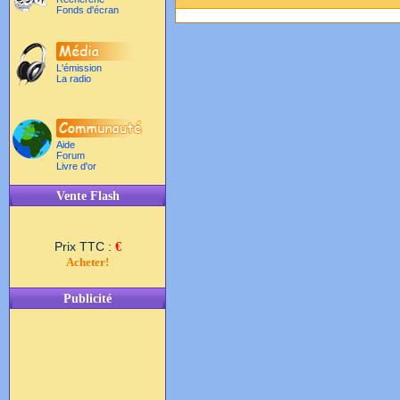
Fonds d'écran
L'émission
La radio
Aide
Forum
Livre d'or
Vente Flash
Prix TTC :
€
Acheter!
Publicité