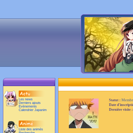
Les news
Membr
Statut :
Derniers ajouts
Date d'inscript
Evènements
Dernière visite 
Calendrier Japanim
Liste des animés
Recherche