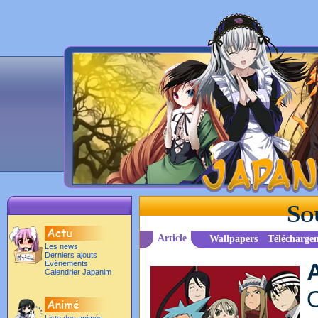
So
Article
Wallpapers
Télécharge
Les news
Derniers ajouts
Evènements
Calendrier Japanim