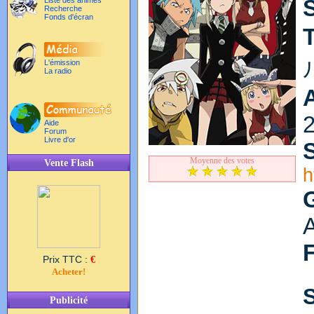
Liste des animés
Recherche
Fonds d'écran
T
L'émission
La radio
Aide
Forum
Livre d'or
S
Moyenne des votes
Vente Flash
h
Prix TTC :
€
Acheter!
Publicité