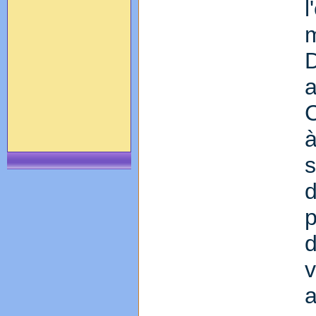
l
m
D
C
d
p
d
v