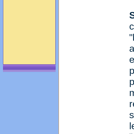
c
"
a