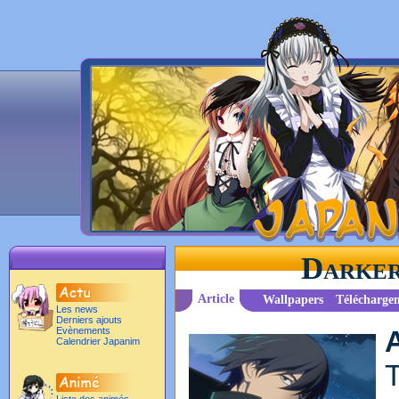
Darker
Article
Wallpapers
Télécharge
Les news
Derniers ajouts
Evènements
Calendrier Japanim
T