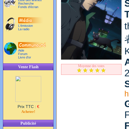
Liste des animés
Recherche
Fonds d'écran
T
L'émission
La radio
者
Aide
Forum
Livre d'or
Moyenne des votes
Vente Flash
S
h
Prix TTC :
€
Acheter!
F
Publicité