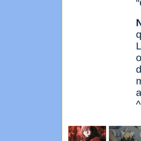
"
q
L
o
m
a
^