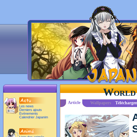
World 
Article
Wallpapers
Télécharge
Les news
Derniers ajouts
Evènements
Calendrier Japanim