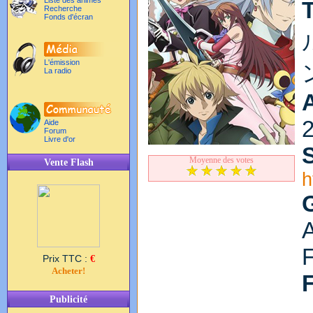
Liste des animés
T
Recherche
Fonds d'écran
L'émission
La radio
Aide
Forum
Livre d'or
S
Moyenne des votes
Vente Flash
h
A
F
Prix TTC :
€
Acheter!
Publicité