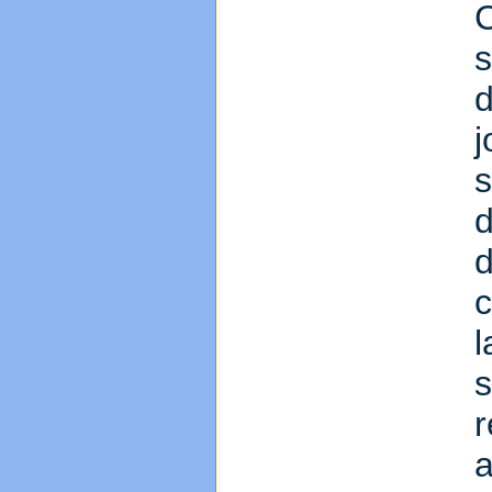
C
s
d
c
l
r