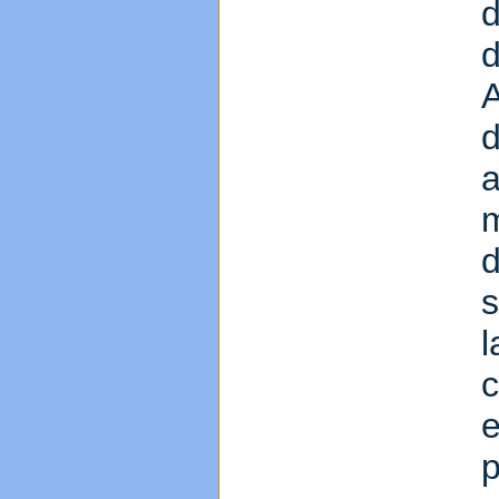
d
m
c
e
p