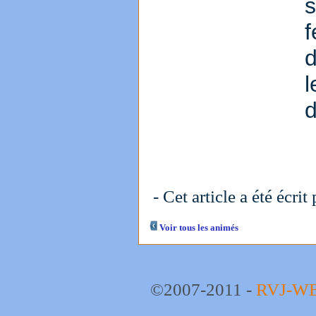
s
d
- Cet article a été écrit
Voir tous les animés
©2007-2011 -
RVJ-W