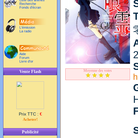
Liste des animés
Recherche
Fonds d'écran
T
L'émission
La radio
Aide
Forum
Livre d'or
S
Moyenne des votes
Vente Flash
h
H
Prix TTC :
€
Acheter!
Publicité