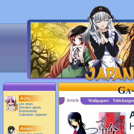
Ga-
Article
Wallpapers
Télécharge
Les news
Derniers ajouts
Evènements
Calendrier Japanim