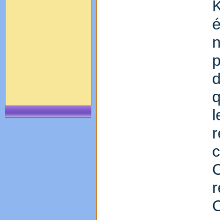
é
p
d
q
c
C