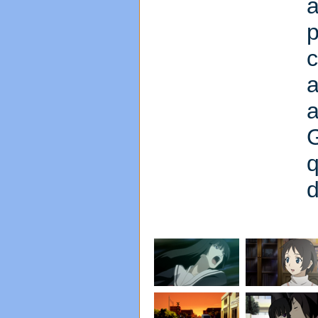
a
G
d