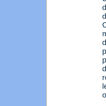
d
d
C
p
d
r
o