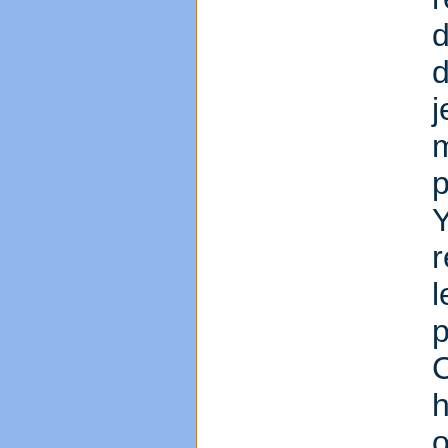
d
d
j
p
r
p
C
h
o