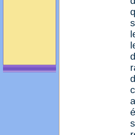
q
s
l
r
d
s
r