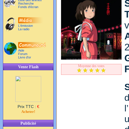
Liste des animés
Recherche
Fonds d'écran
T
v
L'émission
La radio
Aide
Forum
Livre d'or
Moyenne des votes
Vente Flash
l
Prix TTC :
€
Acheter!
u
Publicité