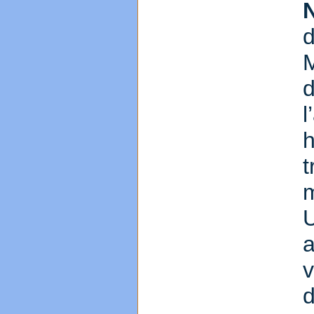
M
m
v
d