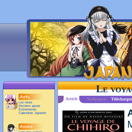
Le voya
Article
Wallpapers
Télécharge
Les news
Derniers ajouts
Evènements
Calendrier Japanim
M