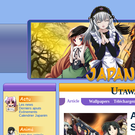
Utaw
Article
Wallpapers
Télécharge
Les news
Derniers ajouts
Evènements
Calendrier Japanim