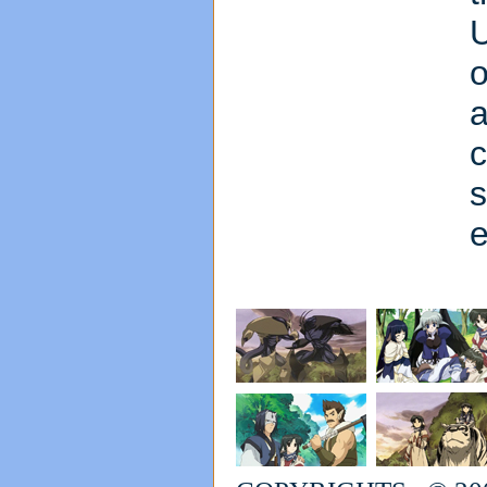
o
a
s
e