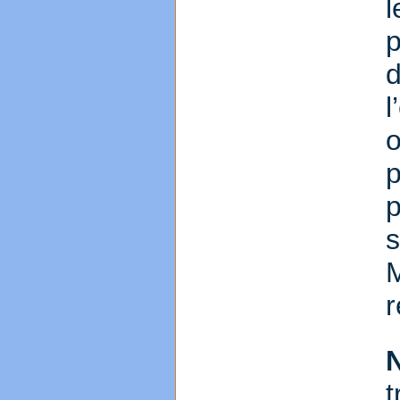
p
p
r