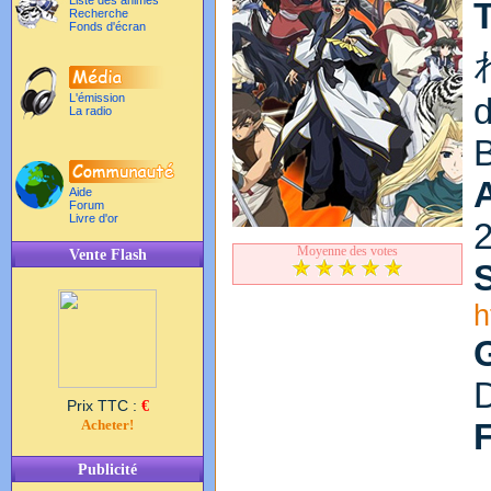
Liste des animés
T
Recherche
Fonds d'écran
L'émission
La radio
Aide
Forum
Livre d'or
Moyenne des votes
Vente Flash
S
h
Prix TTC :
€
Acheter!
Publicité