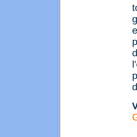
g
p
d
V