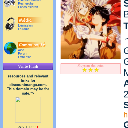
Liste des animés
Recherche
Fonds d'écran
B
T
L'émission
La radio
Aide
Forum
Livre d'or
Moyenne des votes
Vente Flash
resources and relevant
links for
discountmanga.com.
This domain may be for
sale.">
S
h
Prix TTC :
€