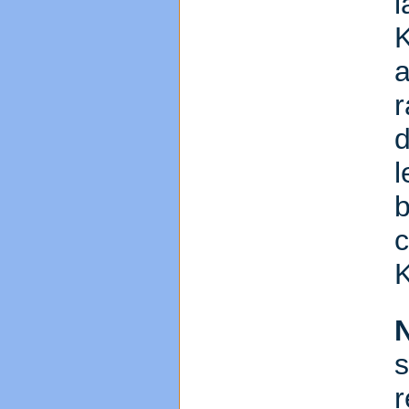
l
r
d
l
b
c
s