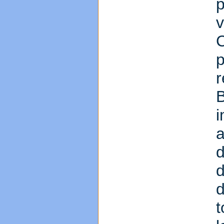
C
B
d
t