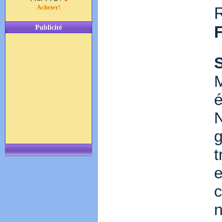
Acheter!
Publicité
M
é
N
g
t
e
c
n