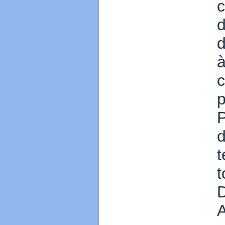
d
à
p
P
t
t