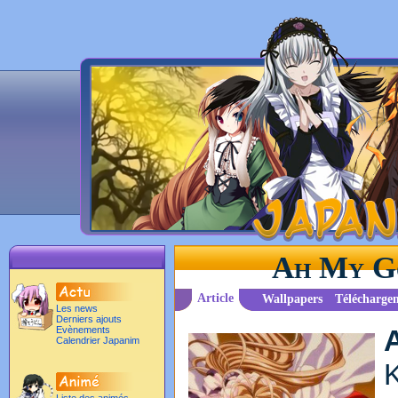
Ah My Go
Article
Wallpapers
Télécharge
Les news
Derniers ajouts
Evènements
Calendrier Japanim