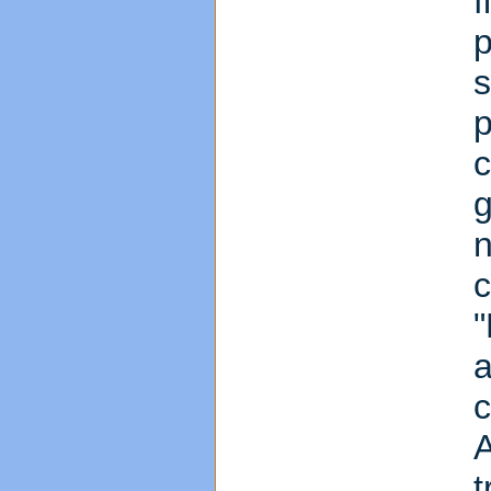
f
c
"
a
A
t