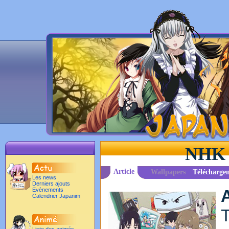
NHK 
Article
Wallpapers
Télécharge
Les news
Derniers ajouts
Evènements
Calendrier Japanim
T