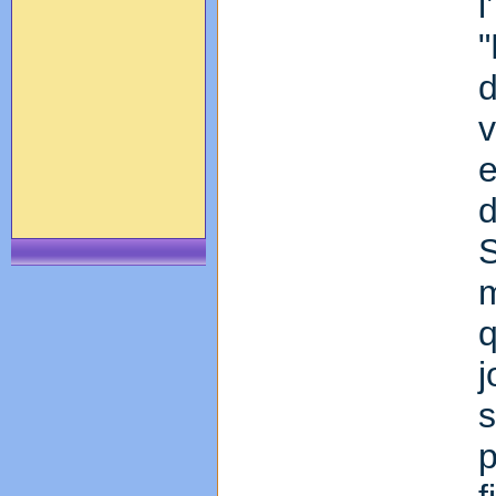
"
e
q
j