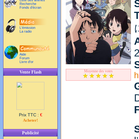
Liste des animés
Recherche
Fonds d'écran
T
L'émission
La radio
Aide
Forum
S
Livre d'or
Moyenne des votes
Vente Flash
h
Prix TTC :
€
Acheter!
Publicité