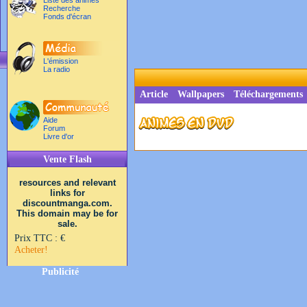
Liste des animés
Recherche
Fonds d'écran
L'émission
La radio
Article
Wallpapers
Téléchargements
Aide
Forum
Livre d'or
Vente Flash
resources and relevant
links for
discountmanga.com.
This domain may be for
sale.
Prix TTC :
€
Acheter!
Publicité