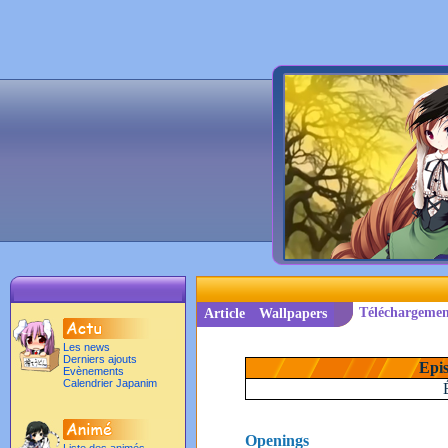
Téléchargemen
Article
Wallpapers
Les news
Derniers ajouts
Epis
Evènements
Calendrier Japanim
Openings