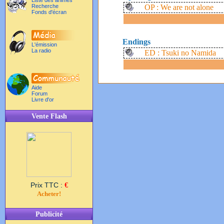
Liste des animés
Recherche
OP : We are not alone
Fonds d'écran
Endings
L'émission
La radio
ED : Tsuki no Namida
Aide
Forum
Livre d'or
Vente Flash
Prix TTC :
€
Acheter!
Publicité