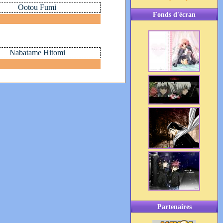
Ootou Fumi
Fonds d'écran
Nabatame Hitomi
Partenaires