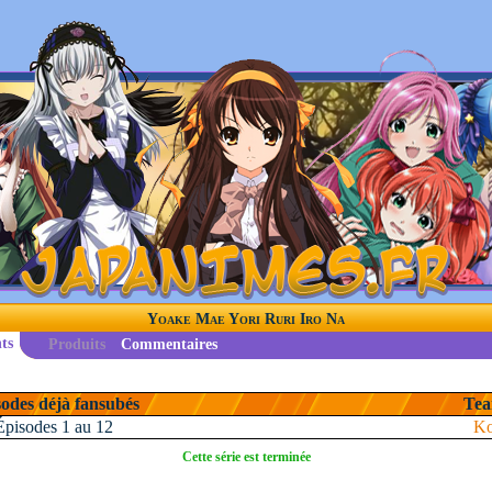
Yoake Mae Yori Ruri Iro Na
ts
Produits
Commentaires
odes déjà fansubés
Tea
Épisodes 1 au 12
Ko
Cette série est terminée