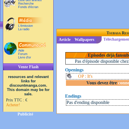
Liste des animés
Recherche
Fonds d'écran
L'émission
La radio
Tsubasa Res
Téléchargemen
Article
Wallpapers
Aide
Forum
Episodes déjà fansub
Livre d'or
Pas d'épisode disponible chez 
Vente Flash
Openings
OP : It's
resources and relevant
links for
Vous devez être
conne
discountmanga.com.
This domain may be for
sale.
Endings
Prix TTC :
€
Pas d'ending disponible
Acheter!
Publicité