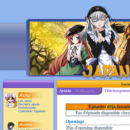
Swor
Téléchargemen
Article
Wallpapers
Les news
Derniers ajouts
Episodes déjà fansub
Evènements
Calendrier Japanim
Pas d'épisode disponible chez 
Openings
Pas d'opening disponible