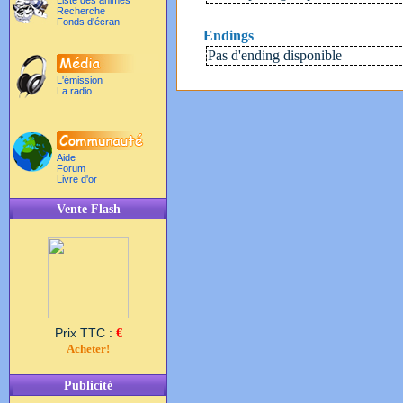
Liste des animés
Recherche
Fonds d'écran
Endings
Pas d'ending disponible
L'émission
La radio
Aide
Forum
Livre d'or
Vente Flash
Prix TTC :
€
Acheter!
Publicité