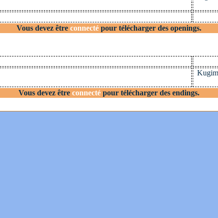
Vous devez être
connecté
pour télécharger des openings.
Kugimi
Vous devez être
connecté
pour télécharger des endings.