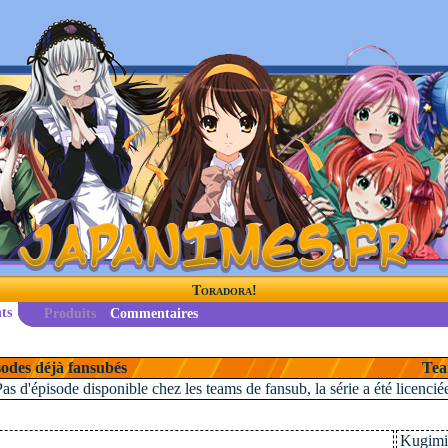
Toradora!
ts
Produits
Commentaires
odes déjà fansubés
Tea
Pas d'épisode disponible chez les teams de fansub, la série a été licencié
Kugimiy