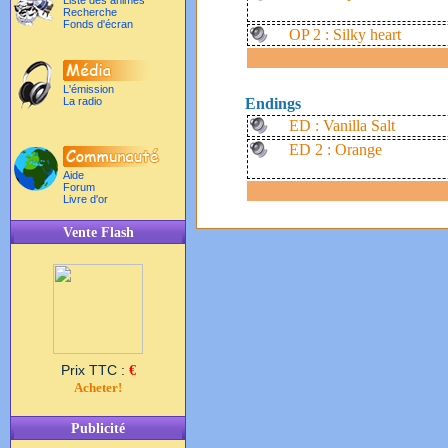
Liste des animés
Recherche
Fonds d'écran
OP 2 : Silky heart
L'émission
La radio
Endings
ED : Vanilla Salt
ED 2 : Orange
Aide
Forum
Livre d'or
Vente Flash
Prix TTC :
€
Acheter!
Publicité