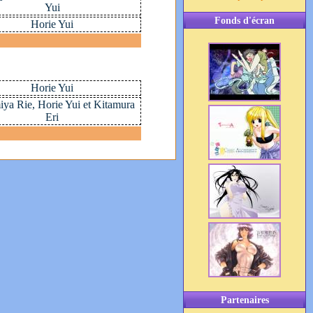
Yui
Fonds d'écran
Horie Yui
Horie Yui
ya Rie, Horie Yui et Kitamura
Eri
Partenaires