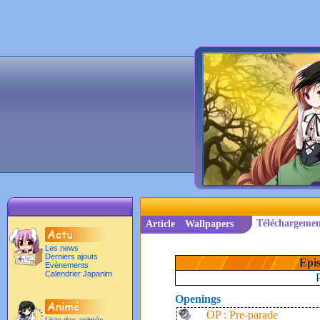
Téléchargemen
Article
Wallpapers
Les news
Derniers ajouts
Epis
Evènements
Calendrier Japanim
Openings
OP : Pre-parade