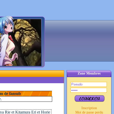
Zone Membres
m de fansub
e.
Inscription
a Rie et Kitamura Eri et Horie
Mot de passe perdu