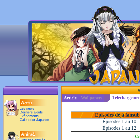
S
Téléchargemen
Article
Wallpapers
Les news
Derniers ajouts
Episodes déjà fansub
Evènements
Calendrier Japanim
Épisodes 1 au 10
Épisodes 1 au 12
Cet