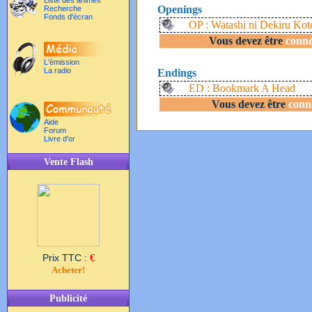
Liste des animés
Openings
Recherche
Fonds d'écran
OP : Watashi ni Dekiru Kot
Vous devez être
conne
L'émission
La radio
Endings
ED : Bookmark A Head
Vous devez être
conn
Aide
Forum
Livre d'or
Vente Flash
Prix TTC :
€
Acheter!
Publicité