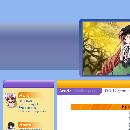
Téléchargemen
Article
Wallpapers
Les news
Derniers ajouts
Epis
Evènements
Calendrier Japanim