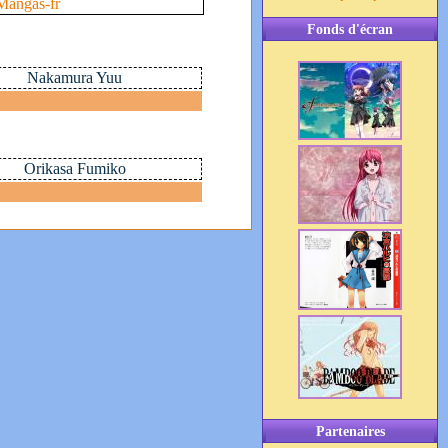
Mangas-fr
Fonds d'écran
Nakamura Yuu
Orikasa Fumiko
Partenaires