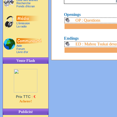
Liste des animés
Recherche
Fonds d'écran
Openings
OP : Questions
L'émission
La radio
Endings
ED : Mahou Tsukai desu
Aide
Forum
Livre d'or
Vente Flash
Prix TTC :
€
Acheter!
Publicité