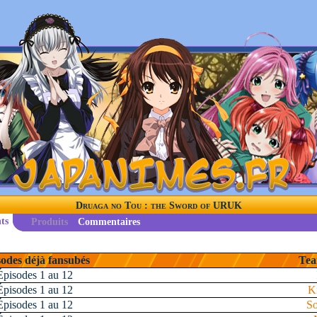
Druaga no Tou : the Sword of URUK
ts
Produits
Commentaires
odes déjà fansubés
Tea
Épisodes 1 au 12
Épisodes 1 au 12
K
Épisodes 1 au 12
So