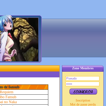
Zone Membres
m de fansub
Requiem
ibo Fansub
Inscription
ai no Naka
Mot de passe perdu