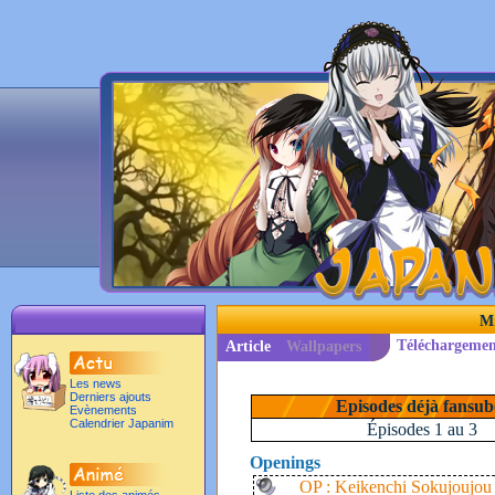
Mi
Téléchargemen
Article
Wallpapers
Les news
Derniers ajouts
Episodes déjà fansub
Evènements
Calendrier Japanim
Épisodes 1 au 3
Openings
OP : Keikenchi Sokujoujou