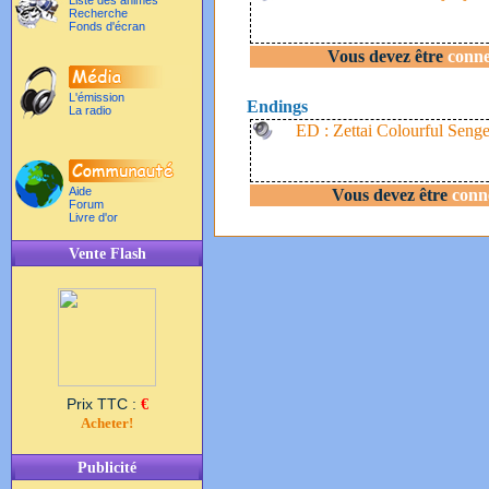
Liste des animés
Recherche
Fonds d'écran
Vous devez être
conne
L'émission
Endings
La radio
ED : Zettai Colourful Seng
Aide
Vous devez être
conn
Forum
Livre d'or
Vente Flash
Prix TTC :
€
Acheter!
Publicité