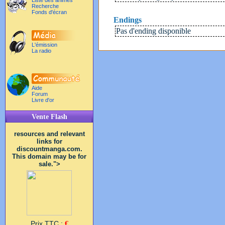
Liste des animés
Recherche
Fonds d'écran
Endings
Pas d'ending disponible
L'émission
La radio
Aide
Forum
Livre d'or
Vente Flash
resources and relevant
links for
discountmanga.com.
This domain may be for
sale.">
Prix TTC :
€