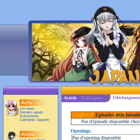
Téléchargemen
Article
Wallpapers
Les news
Derniers ajouts
Episodes déjà fansub
Evènements
Calendrier Japanim
Pas d'épisode disponible chez 
Openings
Pas d'opening disponible