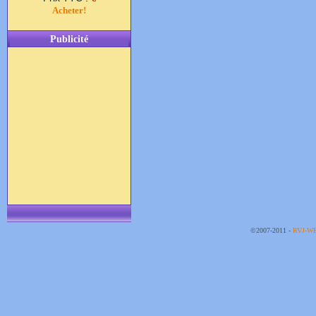
Acheter!
Publicité
©2007-2011 -
RVJ-W