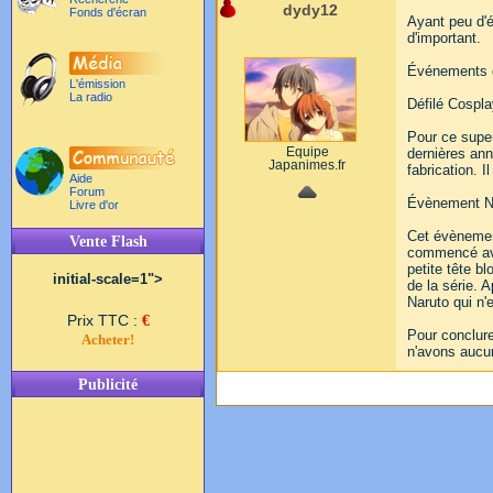
dydy12
Fonds d'écran
Ayant peu d'é
d'important.
Événements 
L'émission
La radio
Défilé Cospla
Pour ce super
Equipe
dernières ann
Japanimes.fr
fabrication. I
Aide
Forum
Évènement Na
Livre d'or
Cet évènement
Vente Flash
commencé avec
petite tête b
initial-scale=1">
de la série. 
Naruto qui n'
Prix TTC :
€
Pour conclure
Acheter!
n'avons aucu
Publicité