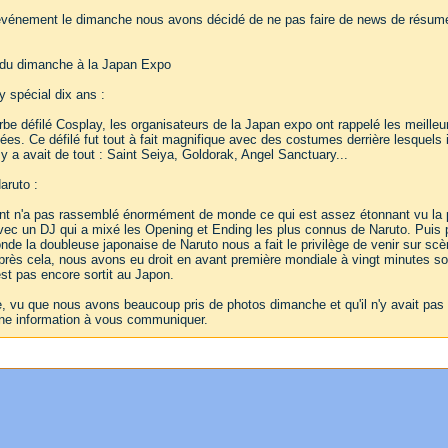
vénement le dimanche nous avons décidé de ne pas faire de news de résumé, 
du dimanche à la Japan Expo
y spécial dix ans :
be défilé Cosplay, les organisateurs de la Japan expo ont rappelé les meilleur
ées. Ce défilé fut tout à fait magnifique avec des costumes derrière lesquels 
l y a avait de tout : Saint Seiya, Goldorak, Angel Sanctuary...
ruto :
 n'a pas rassemblé énormément de monde ce qui est assez étonnant vu la popu
 un DJ qui a mixé les Opening et Ending les plus connus de Naruto. Puis pou
londe la doubleuse japonaise de Naruto nous a fait le privilège de venir sur scè
Après cela, nous avons eu droit en avant première mondiale à vingt minutes sou
est pas encore sortit au Japon.
, vu que nous avons beaucoup pris de photos dimanche et qu'il n'y avait pas
ne information à vous communiquer.