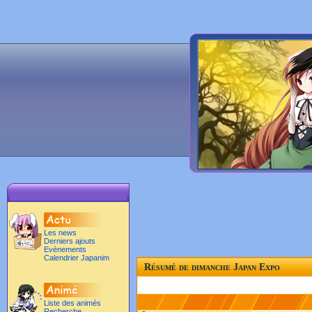
Les news
Derniers ajouts
Evènements
Calendrier Japanim
Résumé de dimanche Japan Expo
Liste des animés
Recherche