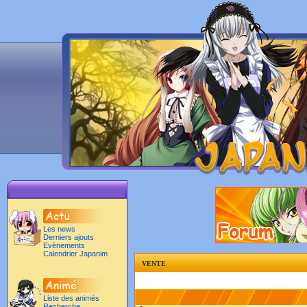
Les news
Derniers ajouts
Evènements
Calendrier Japanim
vente
Liste des animés
Recherche