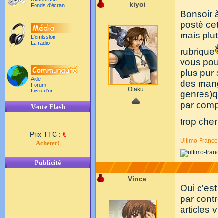
kiyoi
Fonds d'écran
Bonsoir à
posté cet
mais plu
L'émission
La radio
rubrique
vous pour
plus pur
Aide
des mang
Forum
Otaku
Livre d'or
genres)qu
par comp
Vente Flash
trop cher
Prix TTC :
€
-------------------
Ultimo-Franc
Acheter!
Publicité
Vince
Oui c'es
par cont
articles 