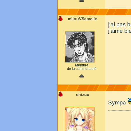
milouVSamelie
j'ai pas
j'aime bi
Membre
de la communauté
shizue
Sympa
-------------------