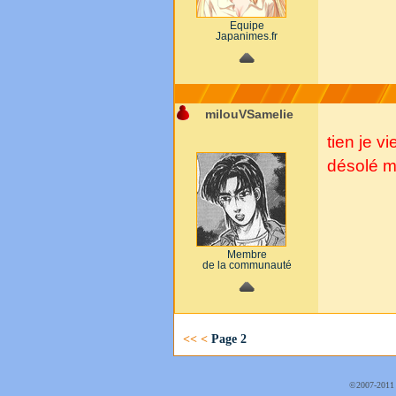
Equipe
Japanimes.fr
milouVSamelie
tien je v
désolé ma
Membre
de la communauté
<<
<
Page 2
©2007-2011