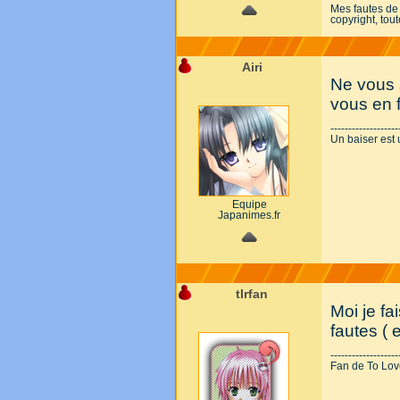
Mes fautes de
copyright, tou
Airi
Ne vous 
vous en f
-------------------
Un baiser est 
Equipe
Japanimes.fr
tlrfan
Moi je fa
fautes ( 
-------------------
Fan de To Love-