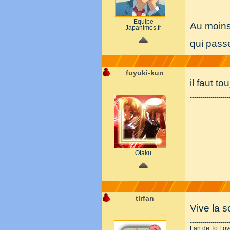
Equipe
Au moins 
Japanimes.fr
qui pass
fuyuki-kun
il faut to
-------------------
Otaku
tlrfan
Vive la s
-------------------
Fan de To Love-