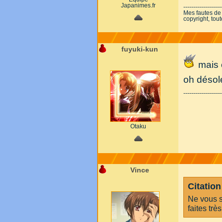
Japanimes.fr
-------------------
Mes fautes de
copyright, tou
fuyuki-kun
mais o
oh désol
-------------------
Otaku
Vince
Citation 
Ne vous s
faites trè