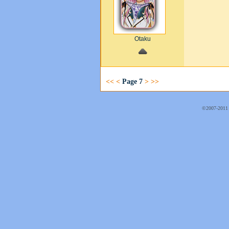
Otaku
<<
<
Page 7
>
>>
©2007-2011