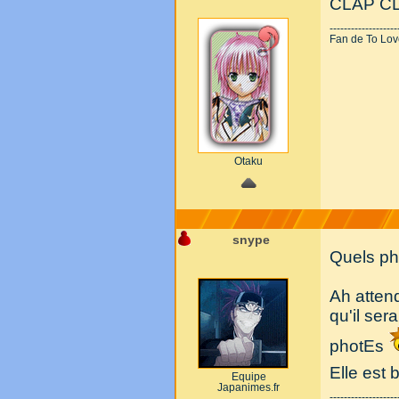
CLAP CLA
-------------------
Fan de To Love-
Otaku
snype
Quels p
Ah atten
qu'il ser
photEs
Elle est b
Equipe
Japanimes.fr
-------------------