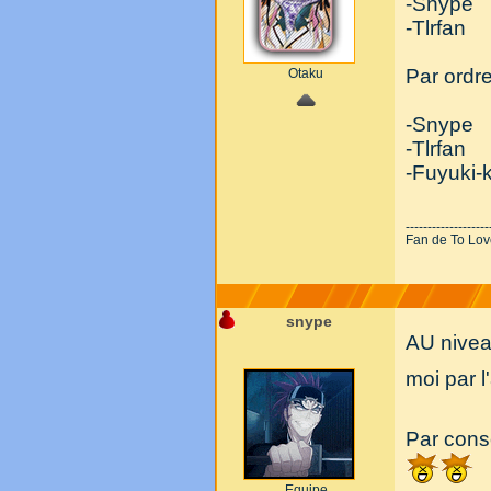
-Snype
-Tlrfan
Par ordre
Otaku
-Snype
-Tlrfan
-Fuyuki-
-------------------
Fan de To Love-
snype
AU niveau
moi par l
Par con
Equipe