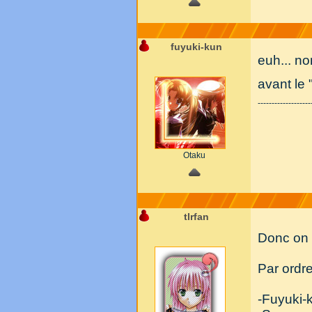
fuyuki-kun
euh... no
avant le 
-------------------
Otaku
tlrfan
Donc on r
Par ordre
-Fuyuki-