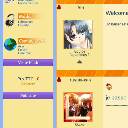
Fonds d'écran
Airi
Welcome 
-------------------
L'émission
Un baiser est 
La radio
Aide
Forum
Equipe
Livre d'or
Japanimes.fr
Vente Flash
Prix TTC :
€
fuyuki-kun
Acheter!
Publicité
je passe
-------------------
Otaku