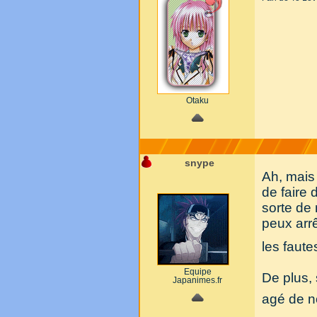
Otaku
snype
Ah, mais
de faire d
sorte de 
peux arr
les faute
Equipe
De plus, 
Japanimes.fr
agé de n