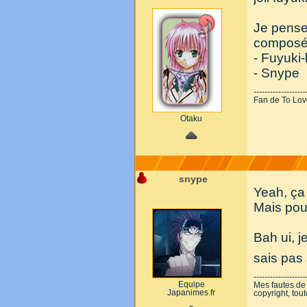
Je pense
composé 
- Fuyuki
- Snype
-------------------
Fan de To Love-
Otaku
snype
Yeah, ça
Mais pour
Bah ui, j
sais pas s
-------------------
Equipe
Mes fautes de
Japanimes.fr
copyright, tou