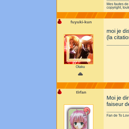
-------------------
Mes fautes de
copyright, tou
fuyuki-kun
moi je di
(la citati
-------------------
Otaku
tlrfan
Moi je dir
faiseur d
-------------------
Fan de To Love-