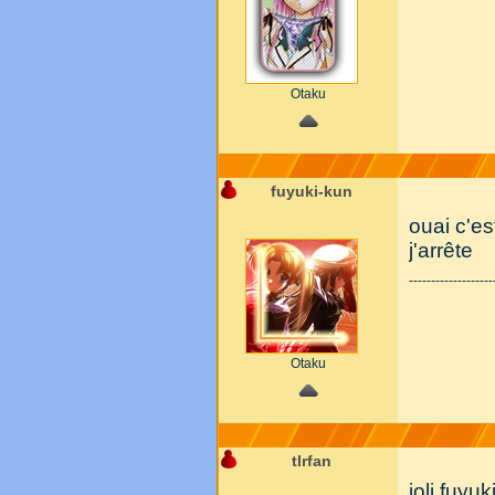
Otaku
fuyuki-kun
ouai c'es
j'arrête
-------------------
Otaku
tlrfan
joli fuyuk