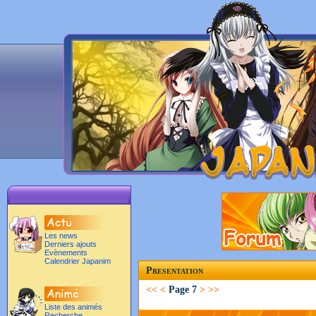
Les news
Derniers ajouts
Evènements
Calendrier Japanim
Presentation
<<
<
Page 7
>
>>
Liste des animés
Recherche