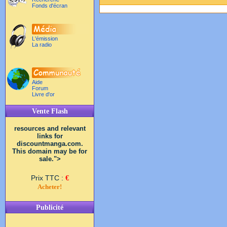
Fonds d'écran
L'émission
La radio
Aide
Forum
Livre d'or
Vente Flash
resources and relevant
links for
discountmanga.com.
This domain may be for
sale.">
Prix TTC :
€
Acheter!
Publicité