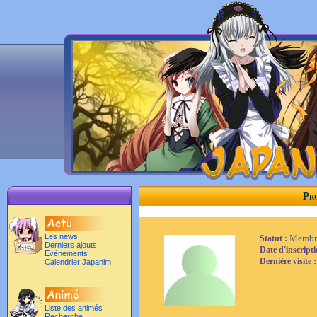
Pro
Les news
Membr
Statut :
Derniers ajouts
Date d'inscript
Evènements
Dernière visite 
Calendrier Japanim
Liste des animés
Recherche