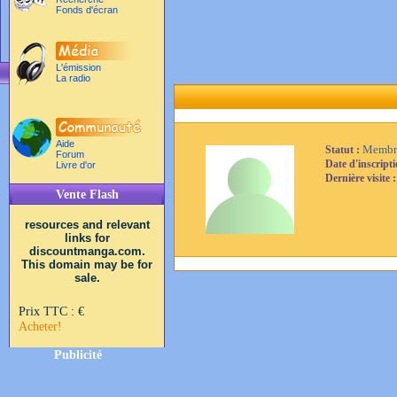
Fonds d'écran
L'émission
La radio
Aide
Membr
Statut :
Forum
Date d'inscript
Livre d'or
Dernière visite 
Vente Flash
resources and relevant
links for
discountmanga.com.
This domain may be for
sale.
Prix TTC :
€
Acheter!
Publicité