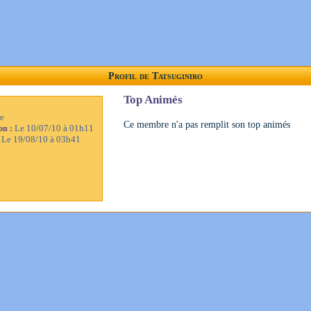
Profil de Tatsuginiro
Top Animés
e
Ce membre n'a pas remplit son top animés
Le 10/07/10 à 01h11
ion :
Le 19/08/10 à 03h41
: