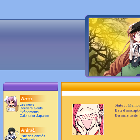
Les news
Membr
Statut :
Derniers ajouts
Date d'inscript
Evènements
Dernière visite 
Calendrier Japanim
Liste des animés
Recherche