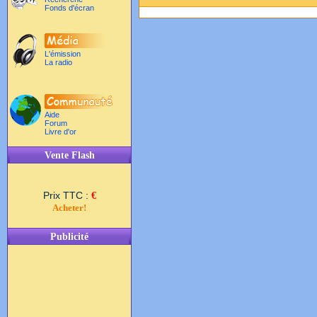
Fonds d'écran
L'émission
La radio
Aide
Forum
Livre d'or
Vente Flash
Prix TTC :
€
Acheter!
Publicité