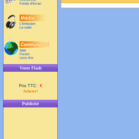
Fonds d'écran
L'émission
La radio
Aide
Forum
Livre d'or
Vente Flash
Prix TTC :
€
Acheter!
Publicité