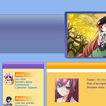
Les news
Membr
Statut :
Derniers ajouts
Date d'inscript
Evènements
Dernière visite 
Calendrier Japanim
Liste des animés
Recherche