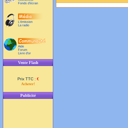
Fonds d'écran
L'émission
La radio
Aide
Forum
Livre d'or
Vente Flash
Prix TTC :
€
Acheter!
Publicité