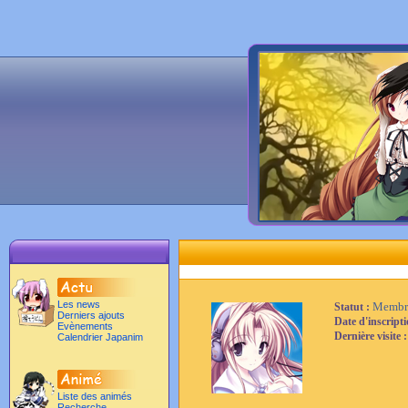
Les news
Membr
Statut :
Derniers ajouts
Date d'inscript
Evènements
Dernière visite 
Calendrier Japanim
Liste des animés
Recherche