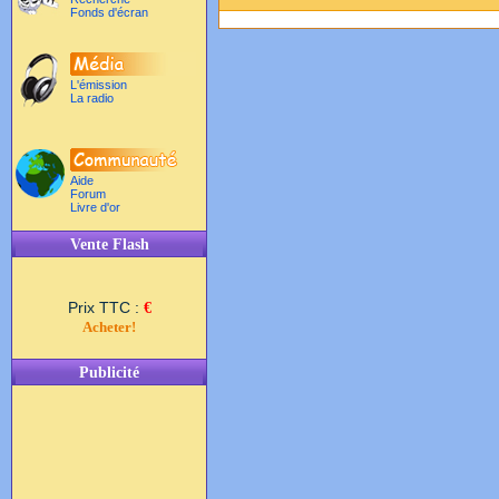
Fonds d'écran
L'émission
La radio
Aide
Forum
Livre d'or
Vente Flash
Prix TTC :
€
Acheter!
Publicité