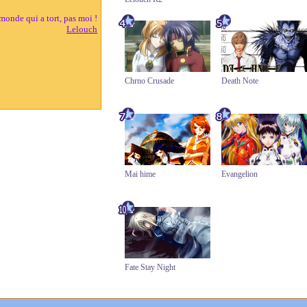
 monde qui a tort, pas moi !
Lelouch
Chrno Crusade
Death Note
Mai hime
Evangelion
Fate Stay Night