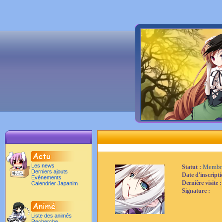
Les news
Membr
Statut :
Derniers ajouts
Date d'inscript
Evènements
Dernière visite 
Calendrier Japanim
Signature :
Liste des animés
Recherche