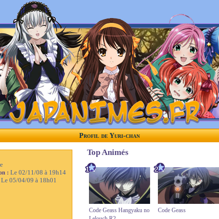
Profil de Yuri-chan
Top Animés
e
Le 02/11/08 à 19h14
ion :
Le 05/04/09 à 18h01
:
Code Geass Hangyaku no
Code Geass
Lelouch R2