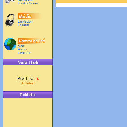
Fonds d'écran
L'émission
La radio
Aide
Forum
Livre d'or
Vente Flash
Prix TTC :
€
Acheter!
Publicité