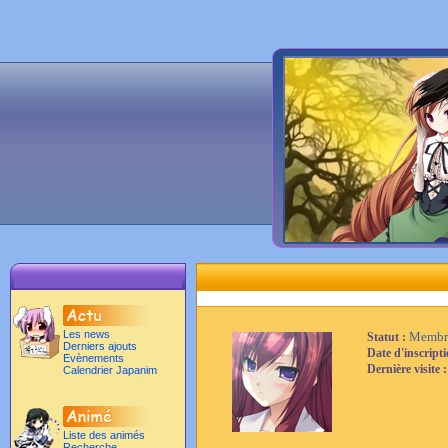
Les news
Membr
Statut :
Derniers ajouts
Date d'inscript
Evènements
Dernière visite 
Calendrier Japanim
Liste des animés
Recherche