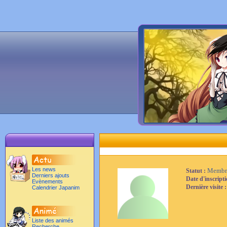
Les news
Membr
Statut :
Derniers ajouts
Date d'inscript
Evènements
Dernière visite 
Calendrier Japanim
Liste des animés
Recherche