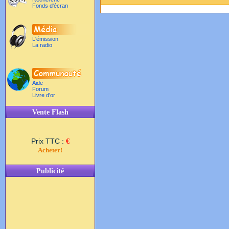
Fonds d'écran
L'émission
La radio
Aide
Forum
Livre d'or
Vente Flash
Prix TTC :
€
Acheter!
Publicité