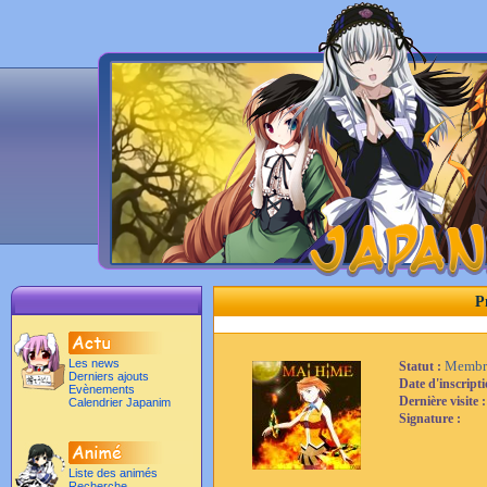
P
Les news
Membr
Statut :
Derniers ajouts
Date d'inscript
Evènements
Dernière visite 
Calendrier Japanim
Signature :
Liste des animés
Recherche