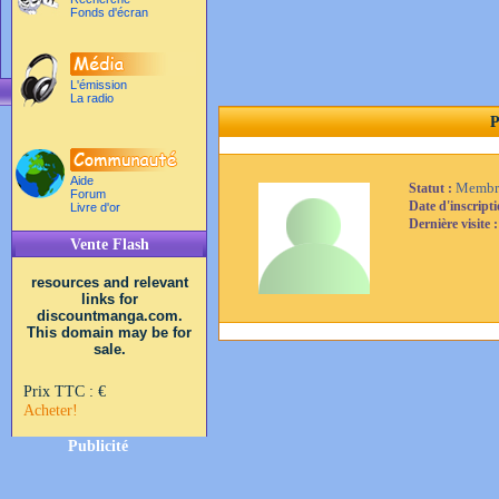
Fonds d'écran
L'émission
La radio
P
Aide
Membr
Statut :
Forum
Date d'inscript
Livre d'or
Dernière visite 
Vente Flash
resources and relevant
links for
discountmanga.com.
This domain may be for
sale.
Prix TTC :
€
Acheter!
Publicité