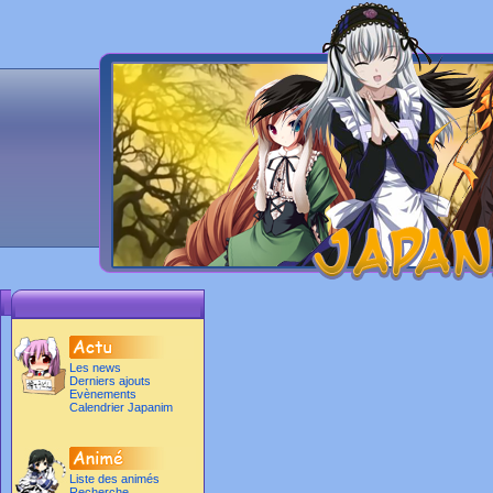
Les news
Derniers ajouts
Evènements
Calendrier Japanim
Liste des animés
Recherche