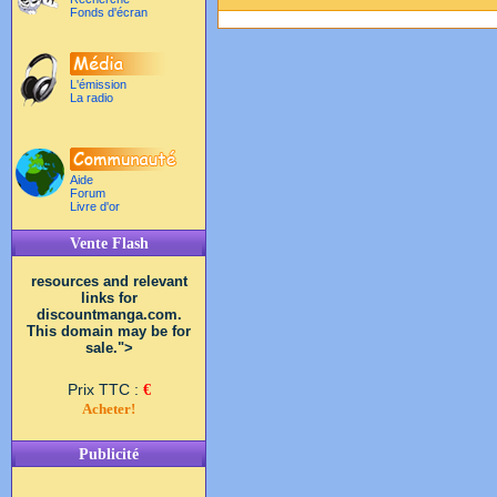
Fonds d'écran
L'émission
La radio
Aide
Forum
Livre d'or
Vente Flash
resources and relevant
links for
discountmanga.com.
This domain may be for
sale.">
Prix TTC :
€
Acheter!
Publicité