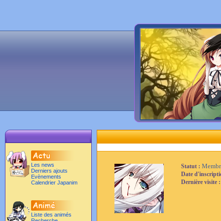
Les news
Membr
Statut :
Derniers ajouts
Date d'inscript
Evènements
Dernière visite 
Calendrier Japanim
Liste des animés
Recherche