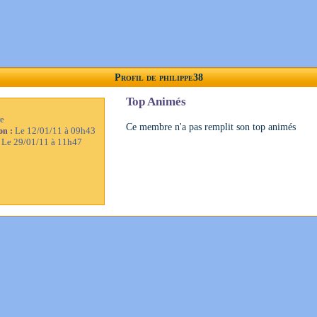
Profil de philippe38
Top Animés
e
Ce membre n'a pas remplit son top animés
Le 12/01/11 à 09h43
ion :
Le 29/01/11 à 11h47
: