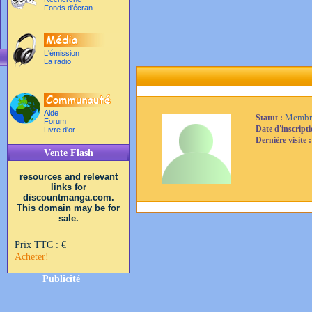
Fonds d'écran
L'émission
La radio
Aide
Membr
Statut :
Forum
Date d'inscript
Livre d'or
Dernière visite 
Vente Flash
resources and relevant
links for
discountmanga.com.
This domain may be for
sale.
Prix TTC :
€
Acheter!
Publicité