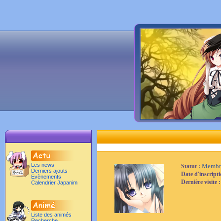
Les news
Membr
Statut :
Derniers ajouts
Date d'inscript
Evènements
Dernière visite 
Calendrier Japanim
Liste des animés
Recherche