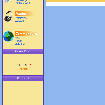
Fonds d'écran
L'émission
La radio
Aide
Forum
Livre d'or
Vente Flash
Prix TTC :
€
Acheter!
Publicité