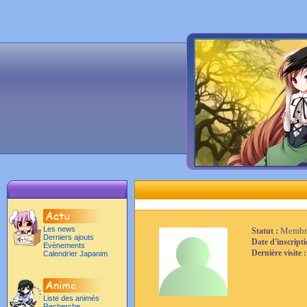
Les news
Membr
Statut :
Derniers ajouts
Date d'inscript
Evènements
Dernière visite 
Calendrier Japanim
Liste des animés
Recherche