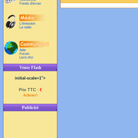
Fonds d'écran
L'émission
La radio
Aide
Forum
Livre d'or
Vente Flash
initial-scale=1">
Prix TTC :
€
Acheter!
Publicité