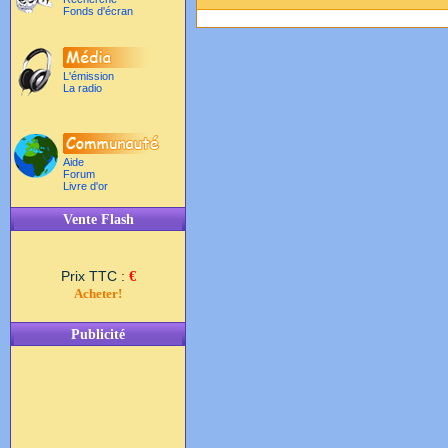
Fonds d'écran
L'émission
La radio
Aide
Forum
Livre d'or
Vente Flash
Prix TTC :
€
Acheter!
Publicité