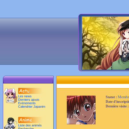
Les news
Membr
Statut :
Derniers ajouts
Date d'inscript
Evènements
Dernière visite 
Calendrier Japanim
Liste des animés
Recherche