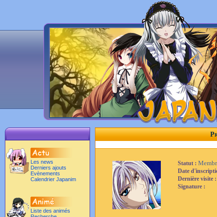
Pr
Les news
Membr
Statut :
Derniers ajouts
Date d'inscript
Evènements
Dernière visite 
Calendrier Japanim
Signature :
Liste des animés
Recherche