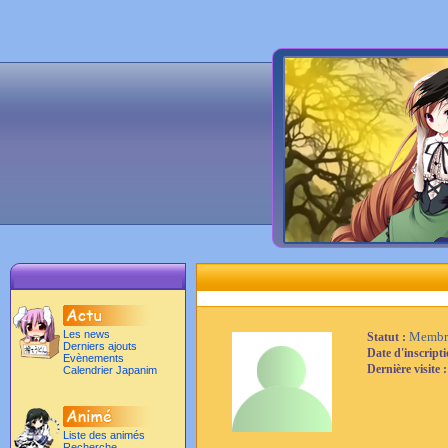
Les news
Membr
Statut :
Derniers ajouts
Date d'inscript
Evènements
Dernière visite 
Calendrier Japanim
Liste des animés
Recherche