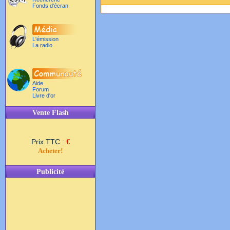
Fonds d'écran
L'émission
La radio
Aide
Forum
Livre d'or
Vente Flash
Prix TTC :
€
Acheter!
Publicité