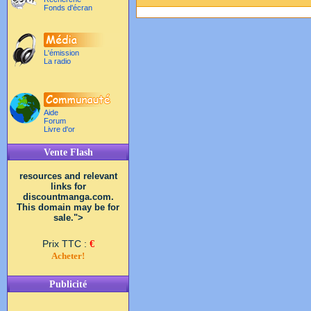
Fonds d'écran
L'émission
La radio
Aide
Forum
Livre d'or
Vente Flash
resources and relevant
links for
discountmanga.com.
This domain may be for
sale.">
Prix TTC :
€
Acheter!
Publicité