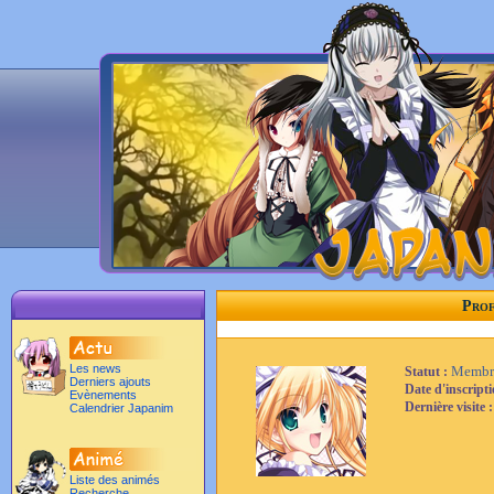
Prof
Les news
Membr
Statut :
Derniers ajouts
Date d'inscript
Evènements
Dernière visite 
Calendrier Japanim
Liste des animés
Recherche