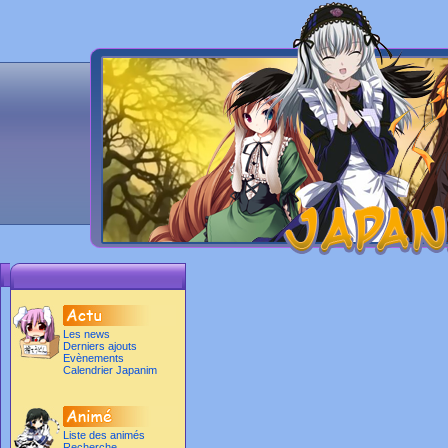
Les news
Derniers ajouts
Evènements
Calendrier Japanim
Liste des animés
Recherche