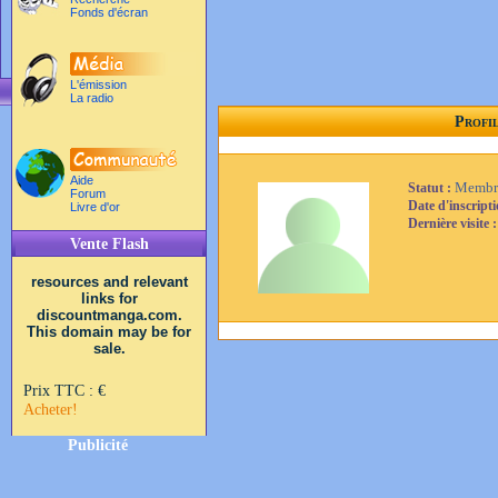
Fonds d'écran
L'émission
La radio
Profi
Aide
Membr
Statut :
Forum
Date d'inscript
Livre d'or
Dernière visite 
Vente Flash
resources and relevant
links for
discountmanga.com.
This domain may be for
sale.
Prix TTC :
€
Acheter!
Publicité