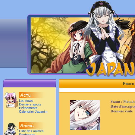
Profi
Les news
Membr
Statut :
Derniers ajouts
Date d'inscript
Evènements
Dernière visite 
Calendrier Japanim
Liste des animés
Recherche