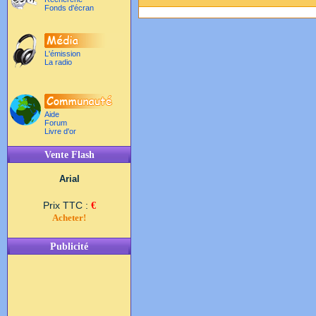
Fonds d'écran
L'émission
La radio
Aide
Forum
Livre d'or
Vente Flash
Arial
Prix TTC :
€
Acheter!
Publicité