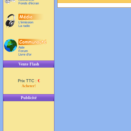
Fonds d'écran
L'émission
La radio
Aide
Forum
Livre d'or
Vente Flash
Prix TTC :
€
Acheter!
Publicité