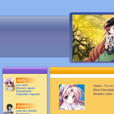
Les news
Membr
Statut :
Derniers ajouts
Date d'inscript
Evènements
Dernière visite 
Calendrier Japanim
Liste des animés
Recherche