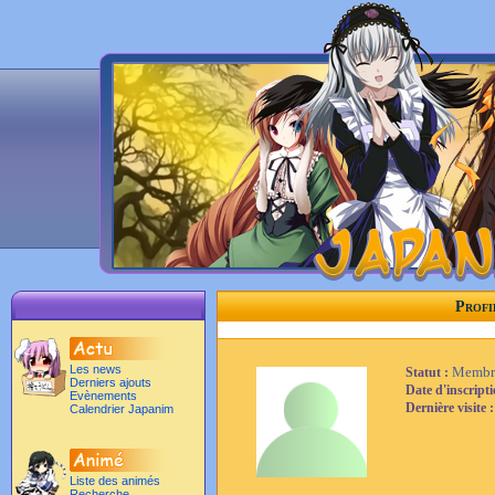
Profi
Les news
Membr
Statut :
Derniers ajouts
Date d'inscript
Evènements
Dernière visite 
Calendrier Japanim
Liste des animés
Recherche