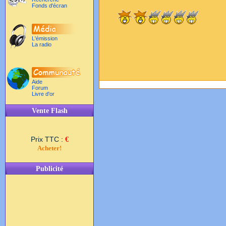
Fonds d'écran
L'émission
La radio
Aide
Forum
Livre d'or
Vente Flash
Prix TTC :
€
Acheter!
Publicité