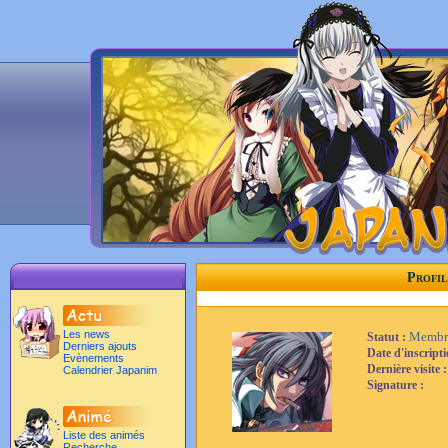
Profil
Les news
Membr
Statut :
Derniers ajouts
Date d'inscript
Evènements
Dernière visite 
Calendrier Japanim
Signature :
Liste des animés
Recherche