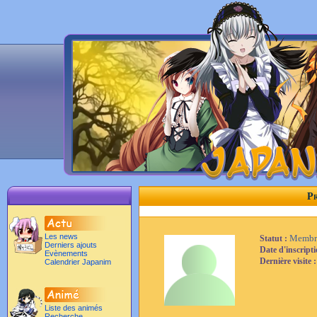
Pr
Les news
Membr
Statut :
Derniers ajouts
Date d'inscript
Evènements
Dernière visite 
Calendrier Japanim
Liste des animés
Recherche