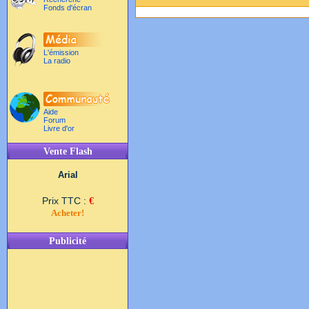
Fonds d'écran
L'émission
La radio
Aide
Forum
Livre d'or
Vente Flash
Arial
Prix TTC :
€
Acheter!
Publicité